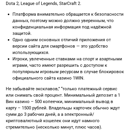
Dota 2, League of Legends, StarCraft 2.
Платформа внимательно обращается к безопасности
данных, поэтому можно должно уверенным, что
конфиденциальная информация под надёжной
защитой.
Одно одним основных отличий приложения от
версии сайта для смартфонов — это удобство
использующихся.
Игроки, увлеченные ставками на спорт и азартными
играми, часто имеют разрешить с доступом к
популярным игровым ресурсам в случае блокировок
официального сайта казино 1WIN.
Не забывайте эксклавов,” “только платежный сервис
или снимать свой процент. Минимальный депозит а 1
Вин казино – 500 копеечки, минимальный вывод в
карту – 1500 рублей. Владельцы карточек обычно ждут
сумм до 3 рабочих дней, а а электронный/
криптовалютный кошелек они идут намного
стремительно (несколько минут, плюс часов).