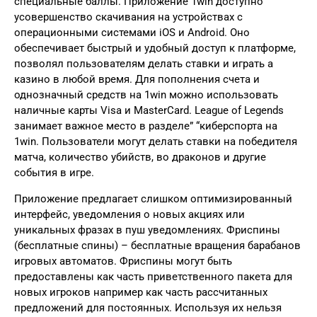
специальные баллы. Приложение 1win доступно
усовершенство скачивания на устройствах с
операционными системами iOS и Android. Оно
обеспечивает быстрый и удобный доступ к платформе,
позволял пользователям делать ставки и играть а
казино в любой время. Для пополнения счета и
однозначный средств на 1win можно использовать
наличные карты Visa и MasterCard. League of Legends
занимает важное место в разделе” “киберспорта на
1win. Пользователи могут делать ставки на победителя
матча, количество убийств, во драконов и другие
события в игре.
Приложение предлагает слишком оптимизированный
интерфейс, уведомления о новых акциях или
уникальных фразах в пуш уведомлениях. Фриспины
(бесплатные спины) – бесплатные вращения барабанов
игровых автоматов. Фриспины могут быть
предоставлены как часть приветственного пакета для
новых игроков например как часть рассчитанных
предложений для постоянных. Используя их нельзя