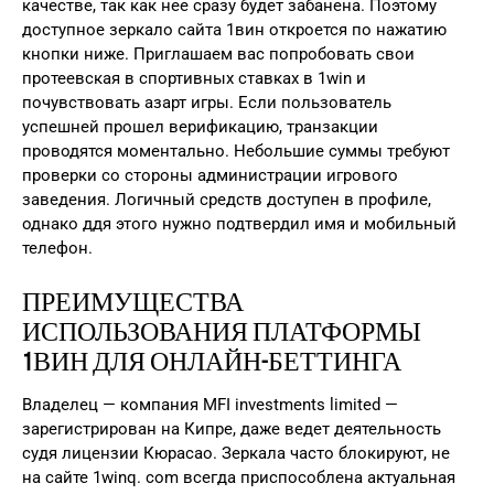
качестве, так как нее сразу будет забанена. Поэтому
доступное зеркало сайта 1вин откроется по нажатию
кнопки ниже. Приглашаем вас попробовать свои
протеевская в спортивных ставках в 1win и
почувствовать азарт игры. Если пользователь
успешней прошел верификацию, транзакции
проводятся моментально. Небольшие суммы требуют
проверки со стороны администрации игрового
заведения. Логичный средств доступен в профиле,
однако ддя этого нужно подтвердил имя и мобильный
телефон.
ПРЕИМУЩЕСТВА
ИСПОЛЬЗОВАНИЯ ПЛАТФОРМЫ
1ВИН ДЛЯ ОНЛАЙН-БЕТТИНГА
Владелец — компания MFI investments limited —
зарегистрирован на Кипре, даже ведет деятельность
судя лицензии Кюрасао. Зеркала часто блокируют, не
на сайте 1winq. com всегда приспособлена актуальная