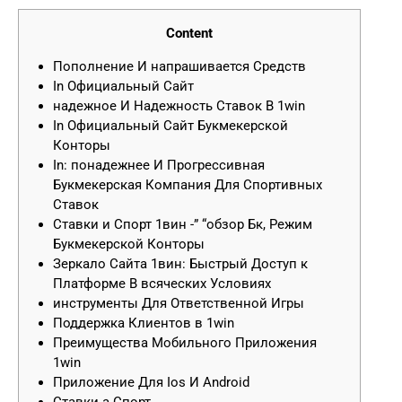
Content
Пополнение И напрашивается Средств
In Официальный Сайт
надежное И Надежность Ставок В 1win
In Официальный Сайт Букмекерской
Конторы
In: понадежнее И Прогрессивная
Букмекерская Компания Для Спортивных
Ставок
Ставки и Спорт 1вин -” “обзор Бк, Режим
Букмекерской Конторы
Зеркало Сайта 1вин: Быстрый Доступ к
Платформе В всяческих Условиях
инструменты Для Ответственной Игры
Поддержка Клиентов в 1win
Преимущества Мобильного Приложения
1win
Приложение Для Ios И Android
Ставки а Спорт