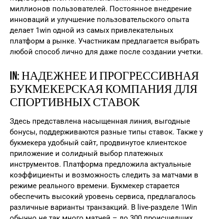
миллионов пользователей. Постоянное внедрение
инноваций и улучшение пользовательского опыта
делает 1win одной из самых привлекательных
платформ а рынке. Участникам предлагается выбрать
любой способ лично для даже после создании учетки.
IN: НАДЕЖНЕЕ И ПРОГРЕССИВНАЯ
БУКМЕКЕРСКАЯ КОМПАНИЯ ДЛЯ
СПОРТИВНЫХ СТАВОК
Здесь представлена насыщенная линия, выгодные
бонусы, поддерживаются разные типы ставок. Также у
букмекера удобный сайт, продвинутое клиентское
приложение и солидный выбор платежных
инструментов. Платформа предложила актуальные
коэффициенты и возможность следить за матчами в
режиме реального времени. Букмекер старается
обеспечить высокий уровень сервиса, предлагалось
различные варианты транзакций. В live-разделе 1Win
обычно не так много матчей – до 300 происшедших