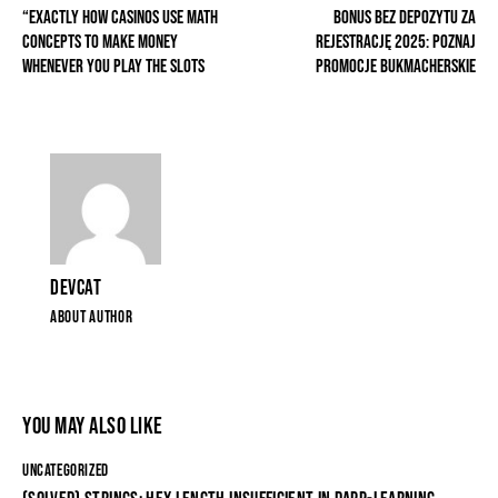
“EXACTLY HOW CASINOS USE MATH
BONUS BEZ DEPOZYTU ZA
CONCEPTS TO MAKE MONEY
REJESTRACJĘ 2025: POZNAJ
WHENEVER YOU PLAY THE SLOTS
PROMOCJE BUKMACHERSKIE
DEVCAT
ABOUT AUTHOR
YOU MAY ALSO LIKE
UNCATEGORIZED