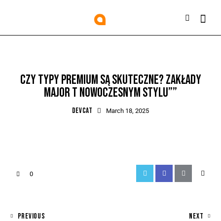
UNCATEGORIZED
CZY TYPY PREMIUM SĄ SKUTECZNE? ZAKŁADY
MAJOR T NOWOCZESNYM STYLU””
DEVCAT
March 18, 2025
0
PREVIOUS
NEXT