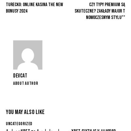
TURECKO: ONLINE KASINA THE NEW
CZY TYPY PREMIUM SĄ
BONUSY 2024
SKUTECZNE? ZAKŁADY MAJOR T
NOWOCZESNYM STYLU””
DEVCAT
ABOUT AUTHOR
YOU MAY ALSO LIKE
UNCATEGORIZED