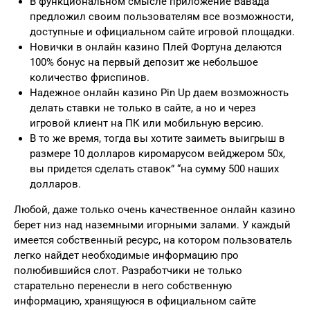
В функциональном смысле приложение Вавада
предложил своим пользователям все возможности,
доступные и официальном сайте игровой площадки.
Новички в онлайн казино Плей Фортуна делаются
100% бонус на первый депозит же небольшое
количество фриспинов.
Надежное онлайн казино Pin Up даем возможность
делать ставки не только в сайте, а но и через
игровой клиент на ПК или мобильную версию.
В то же время, тогда вы хотите заиметь выигрыш в
размере 10 долларов киромарусом вейджером 50х,
вы придется сделать ставок” “на сумму 500 наших
долларов.
Любой, даже только очень качественное онлайн казино
берет низ над наземными игорными залами. У каждый
имеется собственный ресурс, на котором пользователь
легко найдет необходимые информацию про
полюбившийся слот. Разработчики не только
старательно перенесли в него собственную
информацию, хранящуюся в официальном сайте