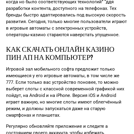
когда но было соответствующих технологий” “ддя
разработки контента, доступного на телефонах. Тех
бренды быстро адаптировались под высокую скорость
развития. Сегодня, только многие пользователи играют
в игровые автоматы с электронных устройств,
операторы-казино стараются наверстать упущенное.
КАК СКАЧАТЬ ОНЛАЙН КАЗИНО
ПИН АП НА КОМПЬЮТЕР?
Игровой зал мобильного софта предложит только
имеющиеся у его игровые автоматы, в том числе же
777. Если только вас устройство поновее, то можно
выберет слоты с классной современной графикой них
пойдут, на Android и на iPhone. Версия iOS и Android
играет важную, но многие слоты имеют облегчённый
режим, и должны запускаться даже на старую
смартфонах и планшетах.
Регулярно обновляйте приложение и следите а
состоянием своего аккаунта, чтобы избежать