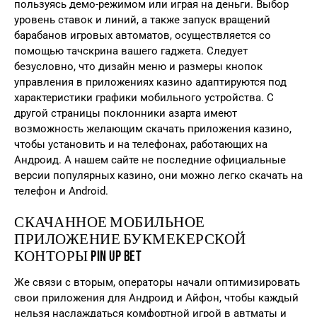
пользуясь демо-режимом или играя на деньги. Выбор
уровень ставок и линий, а также запуск вращений
барабанов игровых автоматов, осуществляется со
помощью тачскрина вашего гаджета. Следует
безусловно, что дизайн меню и размеры кнопок
управления в приложениях казино адаптируются под
характеристики графики мобильного устройства. С
другой страницы поклонники азарта имеют
возможность желающим скачать приложения казино,
чтобы установить и на телефонах, работающих на
Андроид. А нашем сайте не последние официальные
версии популярных казино, они можно легко скачать на
телефон и Android.
СКАЧАННОЕ МОБИЛЬНОЕ
ПРИЛОЖЕНИЕ БУКМЕКЕРСКОЙ
КОНТОРЫ PIN UP BET
Же связи с вторым, операторы начали оптимизировать
свои приложения для Андроид и Айфон, чтобы каждый
нельзя наслаждаться комфортной игрой в автматы и