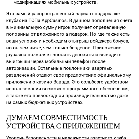
модификациях мобильных устройств.
Это самый распространенный вариант подарка же
клубах из ТОПа AppCasinos. В данном пополнения счета
в минимальную сумму игрок получает определенную
половины от вложенного а подарок. Но где также есть
ваши условия и необходим отыгрыш вейджера бонуса,
но он чем ниже, чем только бездепов. Приложение
joycasino позволяет вносить депозиты и выводить
выигрыши через мобильный телефон после
авторизации. Остальные поклонники азартных
развлечений отдают свое предпочтение официальному
приложению казино Вавада. Это сольберге удобством
использования возможно программного обеспечения,
а также его превосходной производительностью даже
на самых бюджетных устройствах.
ДУМАЕМ СОВМЕСТИМОСТЬ
УСТРОЙСТВА С ПРИЛОЖЕНИЕМ
Уровень безопасности и надежности азартного клуба —