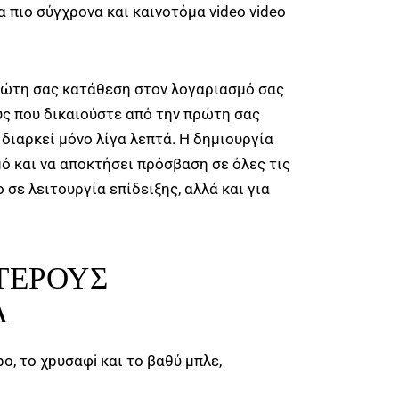
 πιο σύγχρονα και καινοτόμα video video
πρώτη σας κατάθεση στον λογαριασμό σας
ους που δικαιούστε από την πρώτη σας
 διαρκεί μόνο λίγα λεπτά. Η δημιουργία
ό και να αποκτήσει πρόσβαση σε όλες τις
σε λειτουργία επίδειξης, αλλά και για
ΎΤΕΡΟΥΣ
Α
о, τо χрυσαφі και τо βαθύ μπλε,