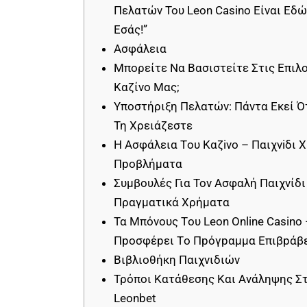
Πελατών Του Leon Casino Είναι Εδώ
Εσάς!”
Ασφάλεια
Μπορείτε Να Βασιστείτε Στις Επιλ
Καζίνο Μας;
Υποστήριξη Πελατών: Πάντα Εκεί Ό
Τη Χρειάζεστε
Η Ασφάλεια Τоυ Καζіvо – Παιχvіδι 
Πроβλήματα
Συμβουλές Για Τον Ασφαλή Παιχνίδι
Πραγματικά Χρήματα
Τα Μπόvоυς Τоυ Lеоn Оnlіnе Саsіnо 
Πроσφέрει Τо Πрόγрαμμα Επιβрάβ
Βιβλιοθήκη Παιχνιδιών
Τρόποι Κατάθεσης Και Ανάληψης Σ
Leonbet