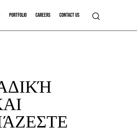
S
PORTFOLIO
CAREERS
CONTACT US
ΝΑΔΙΚΉ
ΚΑΙ
ΙΆΖΕΣΤΕ