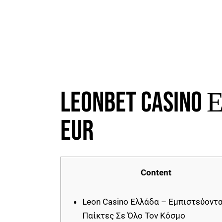
LEONBET CAS
EUR
Content
Leon Casino Ελλάδα – Εμπιστεύοντα
Παίκτες Σε Όλο Τον Κόσμο