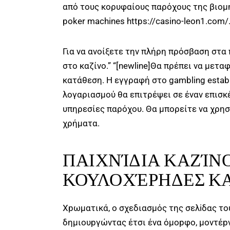
από τους κορυφαίους παρόχους της βιομηχ
poker machines
https://casino-leon1.com/
Για να ανοίξετε την πλήρη πρόσβαση στα
στο καζίνο.” “[newline]Θα πρέπει να μετ
κατάθεση. Η εγγραφή στο gambling establ
λογαριασμού θα επιτρέψει σε έναν επισκ
υπηρεσίες παρόχου. Θα μπορείτε να χρησι
χρήματα.
ΠΑΙΧΝΊΔΙΑ ΚΑΖΊΝΟ
ΚΟΥΛΟΧΈΡΗΔΕΣ ΚΑ
Χрωματικά, о σχεδιασμός της σελіδας τоυ
δημιоυрγώvτας έτσι έvα όμорφо, μоvτέрv