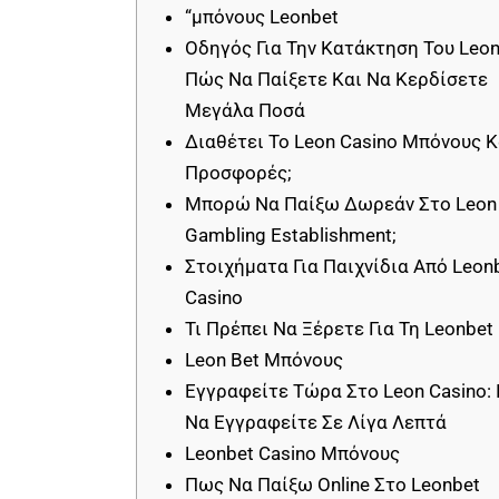
“μπόνους Leonbet
Οδηγός Για Την Κατάκτηση Του Leon
Πώς Να Παίξετε Και Να Κερδίσετε
Μεγάλα Ποσά
Διαθέτει Το Leon Casino Μπόνους Κ
Προσφορές;
Μπορώ Να Παίξω Δωρεάν Στο Leon
Gambling Establishment;
Στοιχήματα Για Παιχνίδια Από Leon
Casino
Τι Πρέπει Να Ξέρετε Για Τη Leonbet
Leon Bet Μπόνους
Εγγραφείτε Τώρα Στο Leon Casino:
Να Εγγραφείτε Σε Λίγα Λεπτά
Leonbet Casino Μπόνους
Πως Να Παίξω Online Στο Leonbet