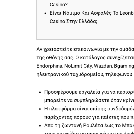
Casino?
Είναι Νόμιμο Και Ασφαλές Το Leonb
Casino Στην Ελλάδα;
Αν χρειαστείτε επικοινωνία με την ομάδα
της οθόνης σας. Ο κατάλογος συνεχίζετα
Endorphina, NoLimit City, Wazdan, Bgamin
ηλεκτρονικού ταχυδρομείου, τηλεφώνου κα
Προσφέρουμε εργαλεία για να περιορί
μπορείτε να συμπληρώσετε όταν κρίνε
Η πλατφόρμα είναι επίσης συνδεδεμέν
παρέχοντας πόρους για παίκτες που πι
Από τη ζωντανή Ρουλέτα έως το Μπακα
τους παιχνίδια με επαγγελματίες deal