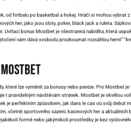
k, od fotbalu po basketbal a hokej. Hráči si mohou vybrat z 
sinových her, jako jsou sloty, poker, black jack a ruleta. Sá
í. Uvítací bonus Mostbet je všestranná nabídka, která uspok
očení vám dává svobodu prozkoumat rozsáhlou herní” “kniho
A MOSTBET
y, které lze vyměnit za bonusy nebo peníze. Pro Mostbet je 
je t pravidelným návštěvám stránek. Mostbet je skvělou volbo
zek je perfektním způsobem, jak dans le cas où svůj debu
cím, včetně sportovního sázení, kasinových her a aktuálníc
jakékoli formě nebo jakýmikoli prostředky je bez výslovn