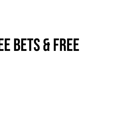
E BETS & FREE