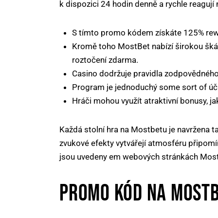
k dispozici 24 hodin denně a rychle reaguj
S tímto promo kódem získáte 125% rewar
Kromě toho MostBet nabízí širokou škál
roztočení zdarma.
Casino dodržuje pravidla zodpovědného hr
Program je jednoduchý some sort of úč
Hráči mohou využít atraktivní bonusy, j
Každá stolní hra na Mostbetu je navržena tak
zvukové efekty vytvářejí atmosféru připomí
jsou uvedeny em webových stránkách Most
PROMO KÓD NA MOSTB