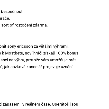
a bezpečnosti.
hráče.
 sort of roztočení zdarma.
honit sony ericsson za většími výhrami.
íte k Mostbetu, noví hráči získají 100% bonus
šanci na výhru, protože vám umožňuje hrát
, jak sázková kancelář projevuje uznání
 zápasem i v reálném čase. Operátoři jsou