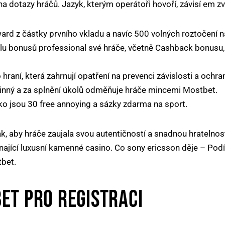
í na dotazy hráčů. Jazyk, kterým operátoři hovoří, závisí e
d z částky prvního vkladu a navíc 500 volných roztočení 
u bonusů professional své hráče, včetně Cashback bonusu, b
aní, která zahrnují opatření na prevenci závislosti a ochran
inný a za splnění úkolů odměňuje hráče mincemi Mostbet.
ako jsou 30 free annoying a sázky zdarma na sport.
, aby hráče zaujala svou autentičností a snadnou hratelností
nající luxusní kamenné casino. Co sony ericsson děje – Podí
bet.
ET PRO REGISTRACI