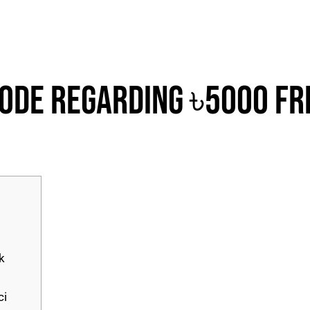
DE REGARDING ৳5000 FRE
k
ci