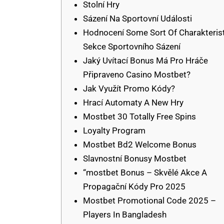
Stolní Hry
Sázení Na Sportovní Události
Hodnocení Some Sort Of Charakteris
Sekce Sportovního Sázení
Jaký Uvítací Bonus Má Pro Hráče
Připraveno Casino Mostbet?
Jak Využít Promo Kódy?
Hrací Automaty A New Hry
Mostbet 30 Totally Free Spins
Loyalty Program
Mostbet Bd2 Welcome Bonus
Slavnostní Bonusy Mostbet
“mostbet Bonus – Skvělé Akce A
Propagační Kódy Pro 2025
Mostbet Promotional Code 2025 –
Players In Bangladesh