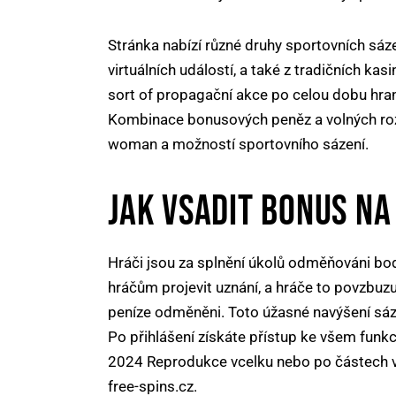
Stránka nabízí různé druhy sportovních sáze
virtuálních událostí, a také z tradičních ka
sort of propagační akce po celou dobu hran
Kombinace bonusových peněz a volných rozt
woman a možností sportovního sázení.
JAK VSADIT BONUS N
Hráči jsou za splnění úkolů odměňováni bod
hráčům projevit uznání, a hráče to povzbuzu
peníze odměněni. Toto úžasné navýšení sá
Po přihlášení získáte přístup ke všem funk
2024 Reprodukce vcelku nebo po částech v
free-spins.cz
.