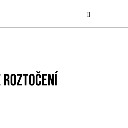
 ROZTOČENÍ