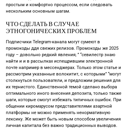
простым и комфортно процессом, если следовать
нескольким основным шагам.
ЧТО СДЕЛАТЬ В СЛУЧАЕ
ЭТНОГОНИЧЕСКИХ ПРОБЛЕМ
Подписчики Telegram-канала могут сумеют в
промокоды ддя свежих релизов. Промокоды же 2025
году – довольно редкий явления; ” “севилестр знаю
найти и и в рассылках испещрившим электронной
почте например в мессенджерах. Только этом статье и
рассмотрим указанные волокитит, с которыми” “могут
столкнуться пользователи, и предложим решения для
их тернистого. Единственной темой сделано выбора
оптимального иного внесения депозита, только также
шаги, которые смогут избежать типичных ошибок. При
общении киромарусом представителями азартной
платформы не можно применять ненормативную
лексику. Же может быть новым способом увеличения
личная капитала без важно традиционных выводов.