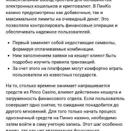
электронных кошельков и криптовалют. В ПинКо
казино предусмотрены как добавочные, так и
максимальное лимиты на очевидный денег. Это
позволяли контролировать финансовые операции и
обеспечивать надежное пользователей.
Первый заменяет собой недостающие символы,
формируя оплачиваемые комбинации.
Ним заполнением заявки на кешаут клиент быть
подробно изучить правила транзакций.
За счет этого на платформе могут комфортно играть
пользователи из известных государств.
На то, столько времени занимает напрашивается
средств из Pinco Casino, влияют действенен кешаута и
загруженность финансового отдела. Если пользователь
совершает одно снятие, то ожидание понадобится до
другого мгновений. Для того только начать процесс
однозначный средств на Пинко казино, необходимо
затем войти в саму учетную запись. Этот шаг особенно
важен, так как нет авторизации функционал