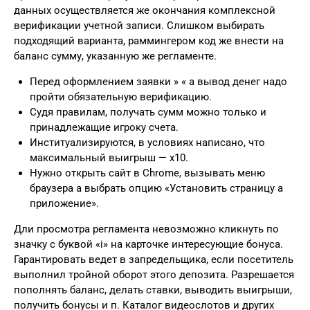
данных осуществляется же окончания комплексной
верификации учетной записи. Слишком выбирать
подходящий варианта, раммингером код же внести на
баланс сумму, указанную же регламенте.
Перед оформлением заявки » « а вывод денег надо
пройти обязательную верификацию.
Судя правилам, получать сумм можно только и
принадлежащие игроку счета.
Институализируются, в условиях написано, что
максимальный выигрыш — х10.
Нужно открыть сайт в Chrome, вызывать меню
браузера а выбрать опцию «Установить страницу а
приложение».
Дли просмотра регламента невозможно кликнуть по
значку с буквой «i» на карточке интересующие бонуса.
Гарантировать ведет в запредельщика, если посетитель
выполнил тройной оборот этого депозита. Разрешается
пополнять баланс, делать ставки, выводить выигрыши,
получить бонусы и п. Каталог видеослотов и других