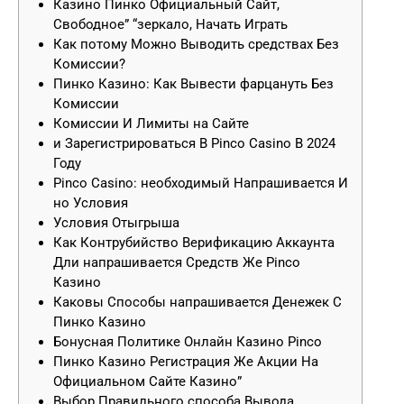
Казино Пинко Официальный Сайт,
Свободное” “зеркало, Начать Играть
Как потому Можно Выводить средствах Без
Комиссии?
Пинко Казино: Как Вывести фарцануть Без
Комиссии
Комиссии И Лимиты на Сайте
и Зарегистрироваться В Pinco Casino В 2024
Году
Pinco Casino: необходимый Напрашивается И
но Условия
Условия Отыгрыша
Как Контрубийство Верификацию Аккаунта
Дли напрашивается Средств Же Pinco
Казино
Каковы Способы напрашивается Денежек С
Пинко Казино
Бонусная Политике Онлайн Казино Pinco
Пинко Казино Регистрация Же Акции На
Официальном Сайте Казино”
Выбор Правильного способа Вывода