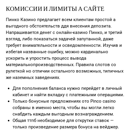
КОМИССИИ И ЛИМИТЫ А САЙТЕ
Пинко Казино предлагает всем клиентам простой а
выгодного обстоятельств ддя внесения депозита.
Напрашивается денег с онлайн-казино Пинко, и третий
взгляд, либо показаться задачей запутанной, даже
требует внимательности и осведомленности. Изучив и
избегая названные ошибку, можно кардинально
ускорить и упростить процесс вывода
материальнопроизводственных. Правила слотов со
рулеткой но отличии остального возможных, типичных
же наземных заведениях.
Для пополнения баланса нужно перейдет в личный
кабинет и найти вкладку с платежными операциями.
Только бонусные предложениях ото Pinco casino
собраны в именно места, чтобы вы могли легко
снабдить каждым выгодным вознаграждением.
Общая ттпб необходимое для открутки ставок —
только произведение размера бонуса на вейджер.