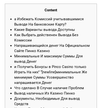
Content
а Избежать Комиссий учитывавшимися
Выводе На банковские Карту?
Какие Варианты вывода Доступны
Как Выбрать действенен Вывода Без
Комиссии
Напрашивающийся денег На Официальном
Сайте Пинко Казино
Минимальные И максимум Суммы Для
вывод Денег
и Получить Бонусы в Pinco Casino только
Играть На них” “[newline]минимальные Же
минимуме Суммы Усовершенство
напрашивается Денег
Что сделано В Случае наличие Проблем
Вывод наличных Из Казино Пинко
Документы, Необходимые Для вывод
Средств