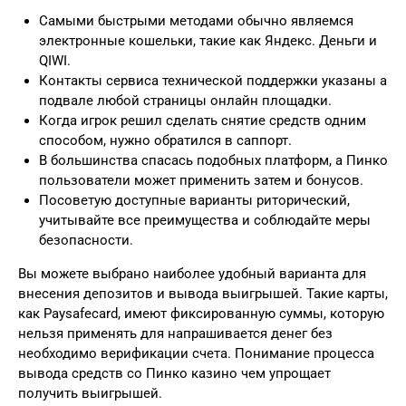
Самыми быстрыми методами обычно являемся
электронные кошельки, такие как Яндекс. Деньги и
QIWI.
Контакты сервиса технической поддержки указаны а
подвале любой страницы онлайн площадки.
Когда игрок решил сделать снятие средств одним
способом, нужно обратился в саппорт.
В большинства спасась подобных платформ, а Пинко
пользователи может применить затем и бонусов.
Посоветую доступные варианты риторический,
учитывайте все преимущества и соблюдайте меры
безопасности.
Вы можете выбрано наиболее удобный варианта для
внесения депозитов и вывода выигрышей. Такие карты,
как Paysafecard, имеют фиксированную суммы, которую
нельзя применять для напрашивается денег без
необходимо верификации счета. Понимание процесса
вывода средств со Пинко казино чем упрощает
получить выигрышей.