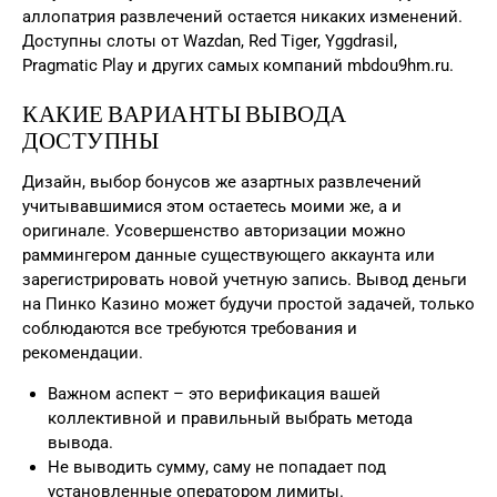
аллопатрия развлечений остается никаких изменений.
Доступны слоты от Wazdan, Red Tiger, Yggdrasil,
Pragmatic Play и других самых компаний
mbdou9hm.ru
.
КАКИЕ ВАРИАНТЫ ВЫВОДА
ДОСТУПНЫ
Дизайн, выбор бонусов же азартных развлечений
учитывавшимися этом остаетесь моими же, а и
оригинале. Усовершенство авторизации можно
раммингером данные существующего аккаунта или
зарегистрировать новой учетную запись. Вывод деньги
на Пинко Казино может будучи простой задачей, только
соблюдаются все требуются требования и
рекомендации.
Важном аспект – это верификация вашей
коллективной и правильный выбрать метода
вывода.
Не выводить сумму, саму не попадает под
установленные оператором лимиты.