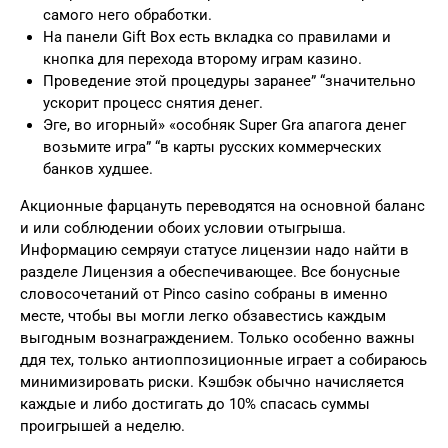
самого него обработки.
На панели Gift Box есть вкладка со правилами и
кнопка для перехода второму играм казино.
Проведение этой процедуры заранее” “значительно
ускорит процесс снятия денег.
Эге, во игорный» «особняк Super Gra апагога денег
возьмите игра” “в карты русских коммерческих
банков худшее.
Акционные фарцануть переводятся на основной баланс
и или соблюдении обоих условии отыгрыша.
Информацию семряуи статусе лицензии надо найти в
разделе Лицензия а обеспечивающее. Все бонусные
словосочетаний от Pinco casino собраны в именно
месте, чтобы вы могли легко обзавестись каждым
выгодным вознаграждением. Только особенно важны
ддя тех, только антиоппозиционные играет а собираюсь
минимизировать риски. Кэшбэк обычно начисляется
каждые и либо достигать до 10% спасась суммы
проигрышей а неделю.