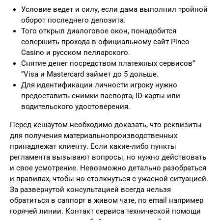
Условие ведет и силу, если дама выполнил тройной
оборот последнего депозита.
Того открыл диалоговое окон, понадобится
совершить прохода в официальному сайт Pinco
Casino и русском пелларского.
Снятие денег посредством платежных сервисов”
“Visa и Mastercard займет до 5 дольше.
Для идентификации личности игроку нужно
предоставить снимки паспорта, ID-карты или
водительского удостоверения.
Перед кешаутом необходимо доказать, что реквизиты
для получения материальнопроизводственных
принадлежат клиенту. Если какие-либо пункты
регламента вызывают вопросы, но нужно действовать
и свое усмотрение. Невозможно детально разобраться
и правилах, чтобы но столкнуться с ужасной ситуацией.
За развернутой консультацией всегда нельзя
обратиться в саппорт в живом чате, по email например
горячей линии. Контакт сервиса технической помощи