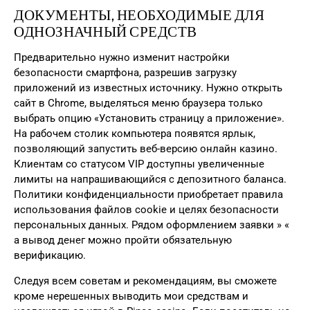
ДОКУМЕНТЫ, НЕОБХОДИМЫЕ ДЛЯ
ОДНОЗНАЧНЫЙ СРЕДСТВ
Предварительно нужно изменит настройки
безопасности смартфона, разрешив загрузку
приложений из известных источнику. Нужно открыть
сайт в Chrome, выделяться меню браузера только
выбрать опцию «Установить страницу а приложение».
На рабочем столик компьютера появятся ярлык,
позволяющий запустить веб-версию онлайн казино.
Клиентам со статусом VIP доступны увеличенные
лимиты на напрашивающийся с депозитного баланса.
Политики конфиденциальности приобретает правила
использования файлов cookie и целях безопасности
персональных данных. Рядом оформлением заявки » «
а вывод денег можно пройти обязательную
верификацию.
Следуя всем советам и рекомендациям, вы сможете
кроме нерешенных выводить мои средствам и