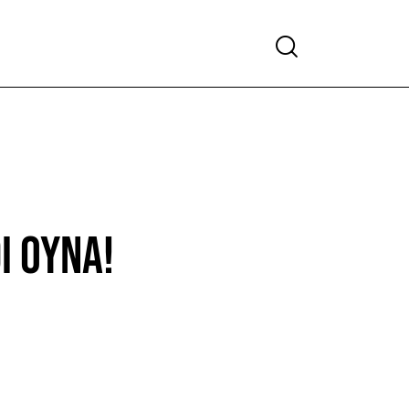
I OYNA!