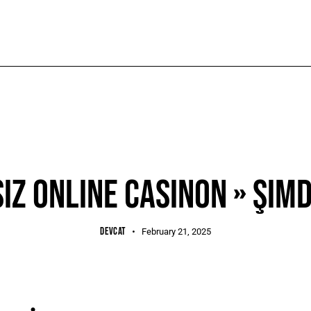
1WIN TURKIYE
IZ ONLINE CASINON » ŞIMD
DEVCAT
February 21, 2025