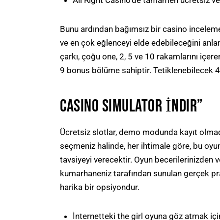
All Right Casino’de tamamen ücretsiz ve 
Bunu ardından bağımsız bir casino incelemes
ve en çok eğlenceyi elde edebileceğini anla
çarkı, çoğu one, 2, 5 ve 10 rakamlarını içer
9 bonus bölüme sahiptir. Tetiklenebilecek 4
CASINO SIMULATOR İNDIR”
Ücretsiz slotlar, demo modunda kayıt olmad
seçmeniz halinde, her ihtimale göre, bu oy
tavsiyeyi verecektir. Oyun becerilerinizden
kumarhaneniz tarafından sunulan gerçek pra 
harika bir opsiyondur.
İnternetteki the girl oyuna göz atmak iç