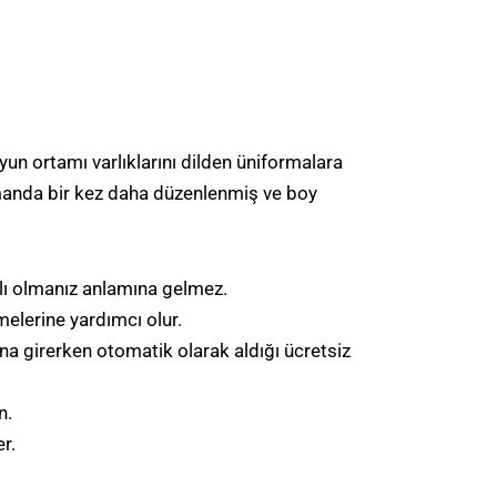
yun ortamı varlıklarını dilden üniformalara
zamanda bir kez daha düzenlenmiş ve boy
lı olmanız anlamına gelmez.
melerine yardımcı olur.
a girerken otomatik olarak aldığı ücretsiz
n.
r.