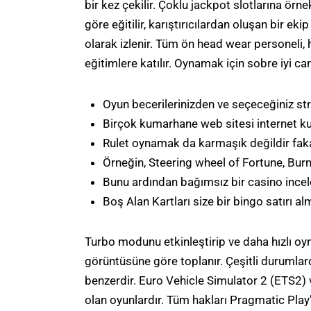
bir kez çekilir. Çoklu jackpot slotlarına örn
göre eğitilir, karıştırıcılardan oluşan bir ek
olarak izlenir. Tüm ön head wear personeli, 
eğitimlere katılır. Oynamak için sobre iyi can
Oyun becerilerinizden ve seçeceğiniz str
Birçok kumarhane web sitesi internet ku
Rulet oynamak da karmaşık değildir fakat
Örneğin, Steering wheel of Fortune, Burni
Bunu ardından bağımsız bir casino incel
Boş Alan Kartları size bir bingo satırı al
Turbo modunu etkinleştirip ve daha hızlı oyn
görüntüsüne göre toplanır. Çeşitli durumlar
benzerdir. Euro Vehicle Simulator 2 (ETS2)
olan oyunlardır. Tüm hakları Pragmatic Play’