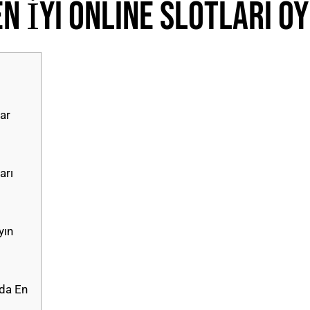
N İYI ONLINE SLOTLARI O
lar
arı
yın
nda En