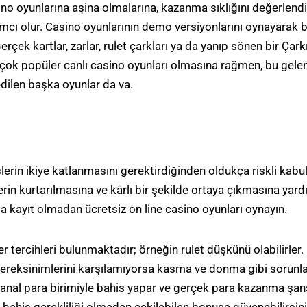
sino oyunlarına aşina olmalarına, kazanma sıklığını değerlendi
mcı olur. Casino oyunlarının demo versiyonlarını oynayarak bah
çek kartlar, zarlar, rulet çarkları ya da yanıp sönen bir Çark
a çok popüler canlı casino oyunları olmasına rağmen, bu gelen
edilen başka oyunlar da va.
erin ikiye katlanmasını gerektirdiğinden oldukça riskli kabul
erin kurtarılmasına ve kârlı bir şekilde ortaya çıkmasına ya
a kayıt olmadan ücretsiz on line casino oyunları oynayın.
tercihleri bulunmaktadır; örneğin rulet düşkünü olabilirler.
ereksinimlerini karşılamıyorsa kasma ve donma gibi sorunla
nal para birimiyle bahis yapar ve gerçek para kazanma şans