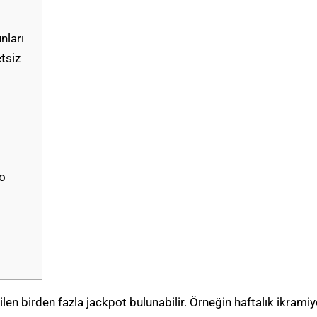
nları
tsiz
no
ilen birden fazla jackpot bulunabilir. Örneğin haftalık ikramiy