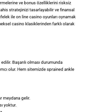
rmelerine ve bonus özelliklerini risksiz
is stratejinizi tasarlayabilir ve finansal
ıfelek ile on line casino oyunları oynamak
eksel casino klasiklerinden farklı olarak
 edilir. Başarılı olması durumunda
rdımcı olur. Hem sitemizde sprained ankle
r meydana gelir.
ı yoktur.