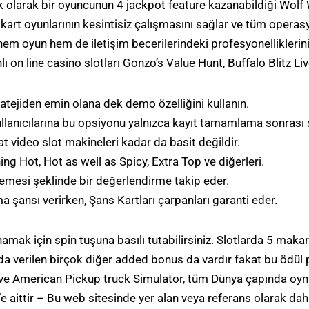
ek olarak bir oyuncunun 4 jackpot feature kazanabildiği Wolf W
ip kart oyunlarının kesintisiz çalışmasını sağlar ve tüm operas
hem oyun hem de iletişim becerilerindeki profesyonelliklerini
lı on line casino slotları Gonzo’s Value Hunt, Buffalo Blitz Li
atejiden emin olana dek demo özelliğini kullanın.
llanıcılarına bu opsiyonu yalnızca kayıt tamamlama sonrası
 video slot makineleri kadar da basit değildir.
ng Hot, Hot as well as Spicy, Extra Top ve diğerleri.
emesi şeklinde bir değerlendirme takip eder.
ma şansı verirken, Şans Kartları çarpanları garanti eder.
amak için spin tuşuna basılı tutabilirsiniz. Slotlarda 5 maka
da verilen birçok diğer added bonus da vardır fakat bu ödül 
 ve American Pickup truck Simulator, tüm Dünya çapında oyna
e aittir – Bu web sitesinde yer alan veya referans olarak dahi