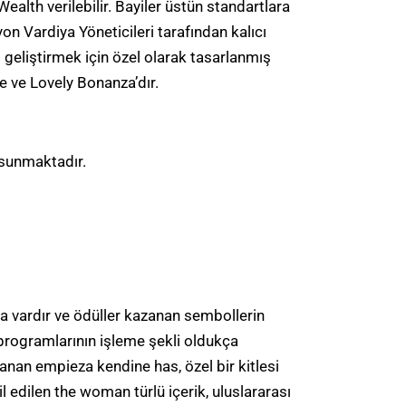
ealth verilebilir. Bayiler üstün standartlara
yon Vardiya Yöneticileri tarafından kalıcı
 geliştirmek için özel olarak tasarlanmış
ve ve Lovely Bonanza’dır.
 sunmaktadır.
ra vardır ve ödüller kazanan sembollerin
programlarının işleme şekli oldukça
nan empieza kendine has, özel bir kitlesi
l edilen the woman türlü içerik, uluslararası