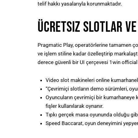
telif hakkı yasalarıyla korunmaktadır.
ÜCRETSIZ SLOTLAR VE
Pragmatic Play, operatörlerine tamamen çok k
ve işlem stiline kadar özelleştirip markalaş
derece güvenli bir UI çerçevesi
1win official
Video slot makineleri online kumarhane
“Çevrimiçi slotların demo sürümleri, oyu
Oyuncuların çevrimiçi bir kumarhaneye k
fişler kullanılarak oynanır.
Tıpkı gerçek masa oyununda olduğu gibi, h
Speed Baccarat, oyun deneyimini yepyeni 