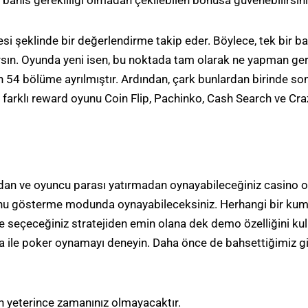
bahis gerekliliği olmadan çekilebilen bonusa güvenebilirsini
i şeklinde bir değerlendirme takip eder. Böylece, tek bir ba
rsın. Oyunda yeni isen, bu noktada tam olarak ne yapman gerek
en 54 bölüme ayrılmıştır. Ardından, çark bunlardan birinde son
 farklı reward oyunu Coin Flip, Pachinko, Cash Search ve Craz
an ve oyuncu parası yatırmadan oynayabileceğiniz casino oyu
unu gösterme modunda oynayabileceksiniz. Herhangi bir kumar
 ve seçeceğiniz stratejiden emin olana dek demo özelliğini k
ile poker oynamayı deneyin. Daha önce de bahsettiğimiz gibi,
in yeterince zamanınız olmayacaktır.