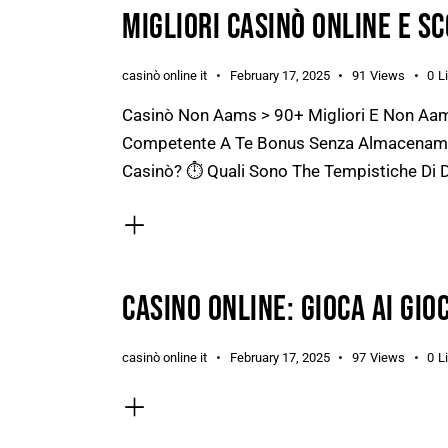
MIGLIORI CASINÒ ONLINE E S
casinò online it
February 17, 2025
91
Views
0
L
Casinò Non Aams > 90+ Migliori E Non Aams 
Competente A Te Bonus Senza Almacenamien
Casinò? ⏱️ Quali Sono The Tempistiche Di 
CASINO ONLINE: GIOCA AI GIO
casinò online it
February 17, 2025
97
Views
0
L