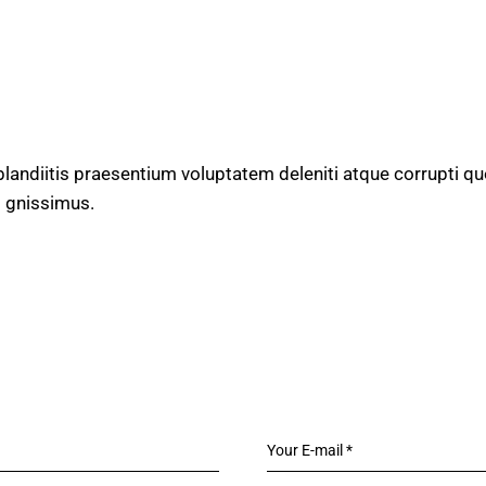
landiitis praesentium voluptatem deleniti atque corrupti q
i gnissimus.