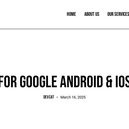
HOME
ABOUT US
OUR SERVICE
CASINO
FOR GOOGLE ANDROID & IO
DEVCAT
March 16, 2025