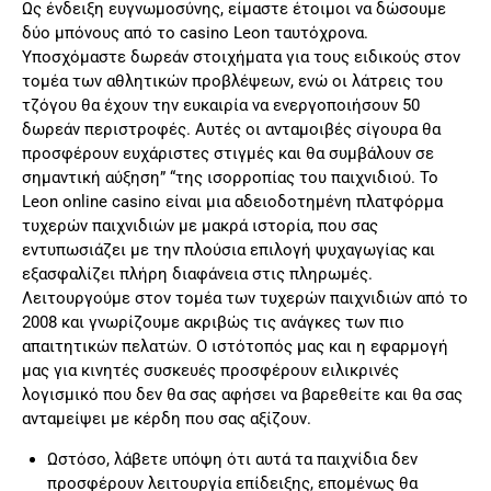
Ως ένδειξη ευγνωμοσύνης, είμαστε έτοιμοι να δώσουμε
δύο μπόνους από το casino Leon ταυτόχρονα.
Υποσχόμαστε δωρεάν στοιχήματα για τους ειδικούς στον
τομέα των αθλητικών προβλέψεων, ενώ οι λάτρεις του
τζόγου θα έχουν την ευκαιρία να ενεργοποιήσουν 50
δωρεάν περιστροφές. Αυτές οι ανταμοιβές σίγουρα θα
προσφέρουν ευχάριστες στιγμές και θα συμβάλουν σε
σημαντική αύξηση” “της ισορροπίας του παιχνιδιού. Το
Leon online casino είναι μια αδειοδοτημένη πλατφόρμα
τυχερών παιχνιδιών με μακρά ιστορία, που σας
εντυπωσιάζει με την πλούσια επιλογή ψυχαγωγίας και
εξασφαλίζει πλήρη διαφάνεια στις πληρωμές.
Λειτουργούμε στον τομέα των τυχερών παιχνιδιών από το
2008 και γνωρίζουμε ακριβώς τις ανάγκες των πιο
απαιτητικών πελατών. Ο ιστότοπός μας και η εφαρμογή
μας για κινητές συσκευές προσφέρουν ειλικρινές
λογισμικό που δεν θα σας αφήσει να βαρεθείτε και θα σας
ανταμείψει με κέρδη που σας αξίζουν.
Ωστόσο, λάβετε υπόψη ότι αυτά τα παιχνίδια δεν
προσφέρουν λειτουργία επίδειξης, επομένως θα