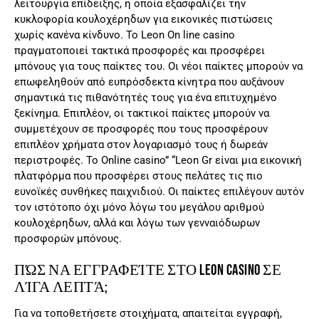
λειτουργία επίδειξης, η οποία εξασφαλίζει την
κυκλοφορία κουλοχέρηδων για εικονικές πιστώσεις
χωρίς κανένα κίνδυνο. Το Leon On line casino
πραγματοποιεί τακτικά προσφορές και προσφέρει
μπόνους για τους παίκτες του. Οι νέοι παίκτες μπορούν να
επωφεληθούν από ευπρόσδεκτα κίνητρα που αυξάνουν
σημαντικά τις πιθανότητές τους για ένα επιτυχημένο
ξεκίνημα. Επιπλέον, οι τακτικοί παίκτες μπορούν να
συμμετέχουν σε προσφορές που τους προσφέρουν
επιπλέον χρήματα στον λογαριασμό τους ή δωρεάν
περιστροφές. Το Online casino” “Leon Gr είναι μια εικονική
πλατφόρμα που προσφέρει στους πελάτες τις πιο
ευνοϊκές συνθήκες παιχνιδιού. Οι παίκτες επιλέγουν αυτόν
τον ιστότοπο όχι μόνο λόγω του μεγάλου αριθμού
κουλοχέρηδων, αλλά και λόγω των γενναιόδωρων
προσφορών μπόνους.
ΠΏΣ ΝΑ ΕΓΓΡΑΦΕΊΤΕ ΣΤΟ LEON CASINO ΣΕ
ΛΊΓΑ ΛΕΠΤΆ;
Για να τοποθετήσετε στοιχήματα, απαιτείται εγγραφή,