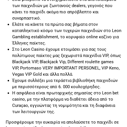
των παιχνιδιών με ζωντανούς dealers, γεγονός που
κάνει το παιχνίδι ακόμα πιο απρόβλεπτο και
συναρπαστικό.
Ελάτε να κάνετε τα πρώτα σας βήματα στον
καταπληκτικό κόσμο των τυχερών παιχνιδιών στο Leon
Gambling establishment, το κορυφαίο online καζίνο για
Έλληνες παίκτες.
Στο Leon Casino έχουμε ετοιμάσει για σας τους
πολύτιμους παίκτες μας ξεχωριστά παιχνίδια VIP, όπως
Blackjack VIP, Blackjack Vip, Different roulette games
VIP, Portomaso VERY IMPORTANT PERSONEL, VIP Keno,
Vegas VIP Gold και άλλα πολλά.
Έχουμε συλλέξει μια τεράστια βιβλιοθήκη παιχνιδιών
με περισσότερους από 6. 000 κουλοχέρηδες.
Η ασφάλεια είναι πρωταρχικής σημασίας στο Leon bet
casino, με την πλατφόρμα να διαθέτει άδεια από το
Curaçao, εγγυώντας τη νομιμότητα και τη διαφάνεια
των λειτουργιών της.
Προσφέρουμε την ευκαιρία να απολαύσετε το παιχνίδι σε