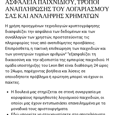
ΑΣΦΆΛΕΙΑ ΠΑΙΧΝΙΔΙΟΎ, ΤΡΌΠΟΙ
ΑΝΑΠΛΉΡΩΣΗΣ ΤΟΥ ΛΟΓΑΡΙΑΣΜΟΎ
ΣΑΣ ΚΑΙ ΑΝΆΛΗΨΗΣ ΧΡΗΜΆΤΩΝ
Η χρήση προηγμένων τεχνολογιών κρυπτογράφησης
διασφαλίζει την ασφάλεια των δεδομένων και των
συναλλαγών των χρηστών, προστατεύοντας τις
πληροφορίες τους από ανεπιθύμητες προσβάσεις.
Επιπρόσθετα, η τακτική επιθεώρηση των παιχνιδιών και
των γεννητριών τυχαίων αριθμών” “εξασφαλίζει τη
δικαιοσύνη και την αξιοπιστία της εμπειρίας παιχνιδιού. Η
ομάδα υποστήριξης του Leon Bet είναι διαθέσιμη 24 ώρες
το 24ωρο, παρέχοντας βοήθεια και λύσεις σε
οποιοδήποτε πρόβλημα ή ερώτηση μπορεί να έχουν οι
παίκτες.
Η δουλειά μας στηρίζεται σε στενή συνεργασία με
κορυφαίους προμηθευτές λογισμικού παιχνιδιών, οι
οποίοι μας έχουν εντυπωσιάσει επανειλημμένα με τα
μοναδικά τους αριστουργήματα.
Εδώ μπορείτε να στοιχηματίσετε στα αποτελέσματα