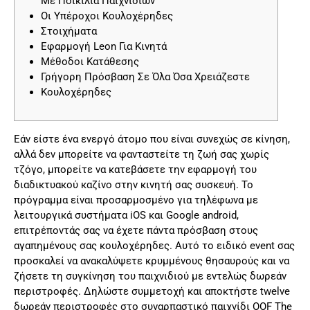
Με Ποικιλία Παιχνιδιών
Οι Υπέροχοι Κουλοχέρηδες
Στοιχήματα
Εφαρμογή Leon Για Κινητά
Μέθοδοι Κατάθεσης
Γρήγορη Πρόσβαση Σε Όλα Όσα Χρειάζεστε
Κουλοχέρηδες
Εάν είστε ένα ενεργό άτομο που είναι συνεχώς σε κίνηση,
αλλά δεν μπορείτε να φανταστείτε τη ζωή σας χωρίς
τζόγο, μπορείτε να κατεβάσετε την εφαρμογή του
διαδικτυακού καζίνο στην κινητή σας συσκευή. Το
πρόγραμμα είναι προσαρμοσμένο για τηλέφωνα με
λειτουργικά συστήματα iOS και Google android,
επιτρέποντάς σας να έχετε πάντα πρόσβαση στους
αγαπημένους σας κουλοχέρηδες. Αυτό το ειδικό event σας
προσκαλεί να ανακαλύψετε κρυμμένους θησαυρούς και να
ζήσετε τη συγκίνηση του παιχνιδιού με εντελώς δωρεάν
περιστροφές. Δηλώστε συμμετοχή και αποκτήστε twelve
δωρεάν περιστροφές στο συναρπαστικό παιχνίδι OOF The