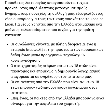
Πρόσθετες λειτουργίες ενεργοποιούνται τυχαία,
προκαλώντας απρόβλεπτους μετασχηματισμούς.
Ενημερώνουμε συνεχώς τη συλλογή μας, εξασφαλίζοντας
νέες εμπειρίες για τους τακτικούς επισκέπτες του casino
Leon. Για νέους χρήστες από την Ελλάδα, ετοιμάσαμε ένα
μπόνους καλωσορίσματος που ισχύει για την πρώτη
κατάθεση.
Οι συναλλαγές γίνονται με πλήρη διαφάνεια, ενώ η
εταιρεία διασφαλίζει την προστασία των προσωπικών
δεδομένων μέσω προηγμένων τεχνολογιών
κρυπτογράφησης.
Ο στοιχηματισμός ατόμων κάτω των 18 ετών είναι
παράνομος και επομένως η δημιουργία λογαριασμού
απαγορεύεται σε ανηλίκους στον ιστότοπο μας.
Οι επισκέπτες από την Ελλάδα που είναι άνω των 18
ετών μπορούν να δημιουργήσουν λογαριασμό στον
ιστότοπο.
Επομένως, οι παίκτες από την Ελλάδα μπορούν να είναι
σίγουροι για την ασφάλεια του χειριστή.