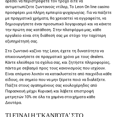
αρέσει να περιστρέφετε τον τροχό είτε να
αντιμετωπίζετε ζωντανούς ντίλερ, Το Leon On line casino
προσφέρει μια πλήρη εμπειρία ψυχαγωγίας. Για να παίξετε
με πραγματικά χρήματα, θα χρειαστεί να εγγραφείτε, να
δημιουργήσετε έναν προσωπικό λογαριασμό και να κάνετε
την πρώτη σας κατάθεση. Στην πλατφόρμα μας, κάθε
εργαλείο είναι στη διάθεσή σας με στόχο την ταχύτερη
εξυπηρέτησή σας.
Στο ζωντανό καζίνο της Leon, έχετε τη δυνατότητα να
επικοινωνήσετε σε πραγματικό χρόνο με τους dealers.
Κάντε ελεύθερα τα σχόλια σας, και ζητήστε πληροφορίες,
πάντα με σεβασμό προς τους κανονισμούς που ισχύουν.
Είναι επόμενο λοιπόν να κατακλυστείτε από παιχνίδια κάθε
είδους, σε σημείο που να μην ξέρετε ποιό να διαλέξετε.
Παίξτε στους αγαπημένους σας κουλοχέρηδες από
Παρασκευή μέχρι Κυριακή και λάβετε επιστροφή
μετρητών 10% σε όλα τα χαμένα στοιχήματα κάθε
Δευτέρα.
ΤΙ ΕΊΝΑΙ Η ‘ΓΚΑΝΙΌΤΑ’ ΣΤΟ