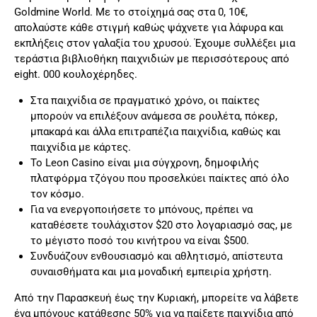
Goldmine World. Με το στοίχημά σας στα 0, 10€,
απολαύστε κάθε στιγμή καθώς ψάχνετε για λάφυρα και
εκπλήξεις στον γαλαξία του χρυσού. Έχουμε συλλέξει μια
τεράστια βιβλιοθήκη παιχνιδιών με περισσότερους από
eight. 000 κουλοχέρηδες.
Στα παιχνίδια σε πραγματικό χρόνο, οι παίκτες
μπορούν να επιλέξουν ανάμεσα σε ρουλέτα, πόκερ,
μπακαρά και άλλα επιτραπέζια παιχνίδια, καθώς και
παιχνίδια με κάρτες.
Το Leon Casino είναι μια σύγχρονη, δημοφιλής
πλατφόρμα τζόγου που προσελκύει παίκτες από όλο
τον κόσμο.
Για να ενεργοποιήσετε το μπόνους, πρέπει να
καταθέσετε τουλάχιστον $20 στο λογαριασμό σας, με
το μέγιστο ποσό του κινήτρου να είναι $500.
Συνδυάζουν ενθουσιασμό και αθλητισμό, απίστευτα
συναισθήματα και μια μοναδική εμπειρία χρήστη.
Από την Παρασκευή έως την Κυριακή, μπορείτε να λάβετε
ένα μπόνους κατάθεσης 50% για να παίξετε παιχνίδια από