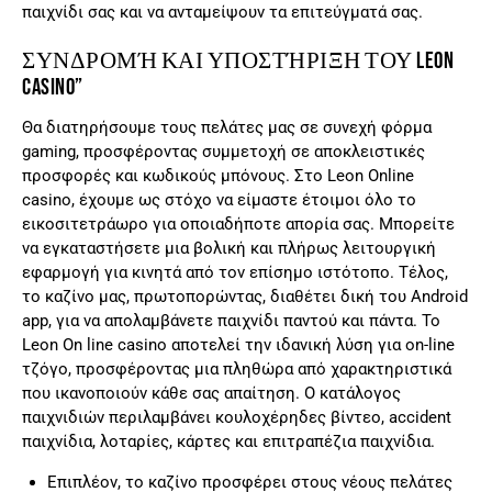
παιχνίδι σας και να ανταμείψουν τα επιτεύγματά σας.
ΣΥΝΔΡΟΜΉ ΚΑΙ ΥΠΟΣΤΉΡΙΞΗ ΤΟΥ LEON
CASINO”
Θα διατηρήσουμε τους πελάτες μας σε συνεχή φόρμα
gaming, προσφέροντας συμμετοχή σε αποκλειστικές
προσφορές και κωδικούς μπόνους. Στο Leon Online
casino, έχουμε ως στόχο να είμαστε έτοιμοι όλο το
εικοσιτετράωρο για οποιαδήποτε απορία σας. Μπορείτε
να εγκαταστήσετε μια βολική και πλήρως λειτουργική
εφαρμογή για κινητά από τον επίσημο ιστότοπο. Τέλος,
το καζίνο μας, πρωτοπορώντας, διαθέτει δική του Android
app, για να απολαμβάνετε παιχνίδι παντού και πάντα. Το
Leon On line casino αποτελεί την ιδανική λύση για on-line
τζόγο, προσφέροντας μια πληθώρα από χαρακτηριστικά
που ικανοποιούν κάθε σας απαίτηση. Ο κατάλογος
παιχνιδιών περιλαμβάνει κουλοχέρηδες βίντεο, accident
παιχνίδια, λοταρίες, κάρτες και επιτραπέζια παιχνίδια.
Επιπλέον, το καζίνο προσφέρει στους νέους πελάτες