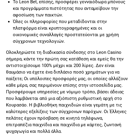
Το Leon Bet, επίσης, προσφέρει γενναιόδωρα μπόνους
και προγράμματα πιστότητας που ανταμείβουν την
αφοσίωση των παικτών.
Όλες οι πληροφορίες που μεταδίδονται στην
πλατφόρμα είναι κρυπτογραφημένες και οι
οικονομικές συναλλαγές προστατεύονται με χρήση
σύγχρονων τεχνολογιών.
Ολοκληρώστε τη διαδικασία σύνδεσης στο Leon Casino
σήμερα, κάντε την πρώτη σας κατάθεση και εμείς θα την
αντιστοιχίσουμε 100% μέχρι και 200 λίρες. Δεν είναι
θαυμάσιο να έχετε ένα διπλάσιο ποσό χρημάτων για να
παίξετε; Οι υπόλοιπες προσφορές μας, οι οποίες αλλάζουν
κάθε μέρα, σας περιμένουν επίσης στην ιστοσελίδα μας.
Προσφέρουμε υπηρεσίες με νόμιμο τρόπο, βάσει άδειας
που λαμβάνεται από μια αξιόπιστη ρυθμιστική αρχή στο
Κουρασάο. Η βιβλιοθήκη παιχνιδιών είναι γεμάτη με τις
καλύτερες εξελίξεις των σύγχρονων παρόχων. Οι Έλληνες
πελάτες έχουν πρόσβαση σε κινητά τηλέφωνα,
επιτραπέζια παιχνίδια και παιχνίδια με κάρτες, ζωντανή
ψυχαγωγία και πολλά άλλα.