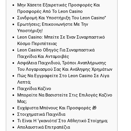
Μην Χάσετε Εξαιρετικές Προσφορές Και
Προσφορές Από Το Leon Casino
Συνδρομή Και Υποστήριξη Του Leon Casino”
Ερωτήσεις; Επικοινωνήστε Με Την
Υποστήριξη!
Leon Casino: Μπείτε Σε Έναν Συναρπαστικό
Κόσμο Περιπέτειας
Leon Casino Оδηγός Για Συναρπαστικά
Παιχνίδια Και Ανταμοιβές
Ασφάλεια Παιχνιδιού, Τρόποι Αναπλήρωσης
Του Λογαριασμού Σας Και Ανάληψης Χρημάτων
Πώς Να Εγγραφείτε Στο Leon Casino Σε Λίγα
Λεπτά;
Παιχνίδια Καζίνο
Μπορείτε Να Βασιστείτε Στις Επιλογές Καζίνο
Μας;
Ευχάριστα Μπόνους Και Προσφορές 🎁
Στοιχηματικά Παιχνίδια
Τι Είναι Η ‘γκανιότα’ Στο Αθλητικό Στοίχημα;
Απολαυστικά Επιτραπέζια