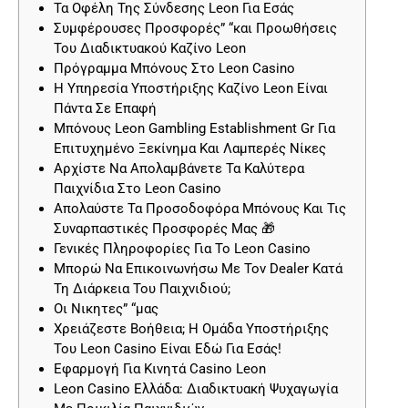
Τα Οφέλη Της Σύνδεσης Leon Για Εσάς
Συμφέρουσες Προσφορές” “και Προωθήσεις
Του Διαδικτυακού Καζίνο Leon
Πρόγραμμα Μπόνους Στο Leon Casino
Η Υπηρεσία Υποστήριξης Καζίνο Leon Είναι
Πάντα Σε Επαφή
Μπόνους Leon Gambling Establishment Gr Για
Επιτυχημένο Ξεκίνημα Και Λαμπερές Νίκες
Αρχίστε Να Απολαμβάνετε Τα Καλύτερα
Παιχνίδια Στο Leon Casino
Απολαύστε Τα Προσοδοφόρα Μπόνους Και Τις
Συναρπαστικές Προσφορές Μας 🎁
Γενικές Πληροφορίες Για Το Leon Сasino
Μπορώ Να Επικοινωνήσω Με Τον Dealer Κατά
Τη Διάρκεια Του Παιχνιδιού;
Οι Νικητες” “μας
Χρειάζεστε Βοήθεια; Η Ομάδα Υποστήριξης
Του Leon Casino Είναι Εδώ Για Εσάς!
Εφαρμογή Για Κινητά Casino Leon
Leon Casino Ελλάδα: Διαδικτυακή Ψυχαγωγία