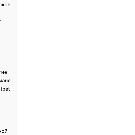
оков
т
тие
мане
tbet
ной