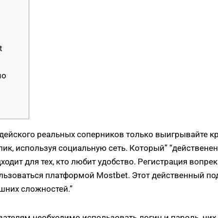
t
мо
иудейского реальных соперников только выигрывайте к
лик, используя социальную сеть. Который” “действене
одит для тех, кто любит удобство. Регистрация вопре
ьзоваться платформой Mostbet. Этот действенный подх
шних сложностей.”
ователям необходимо использовать логин и пароль, н