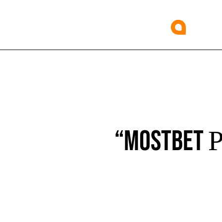
“MOSTB