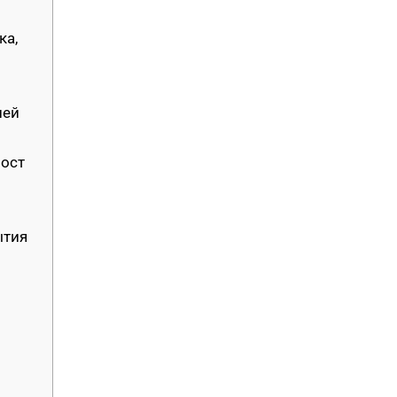
ка,
лей
Мост
ытия