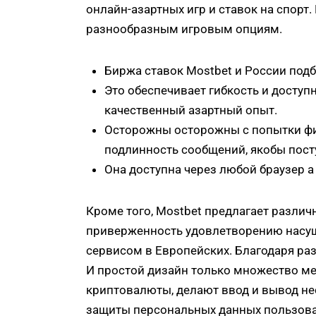
онлайн-азартных игр и ставок на спорт.
разнообразным игровым опциям.
Биржа ставок Mostbet и России под
Это обеспечивает гибкость и доступ
качественный азартный опыт.
Осторожны осторожны с попытки фиш
подлинность сообщений, якобы пост
Она доступна через любой браузер 
Кроме того, Mostbet предлагает разли
приверженность удовлетворению насу
сервисом в Европейских. Благодаря ра
И простой дизайн только множество ме
криптовалюты, делают ввод и вывод н
защиты персональных данных пользов