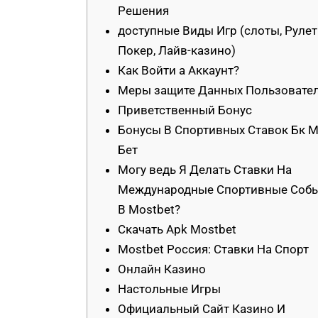
Решения
доступные Виды Игр (слоты, Рулет
Покер, Лайв-казино)
Как Войти а Аккаунт?
Меры защите Данных Пользовате
Приветственный Бонус
Бонусы В Спортивных Ставок Бк 
Бет
Могу ведь Я Делать Ставки На
Международные Спортивные Соб
В Mostbet?
Скачать Apk Mostbet
Mostbet Россия: Ставки На Спорт
Онлайн Казино
Настольные Игры
Официальный Сайт Казино И