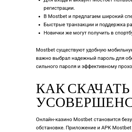
регистрации.
В Mostbet и предлагаем широкий сп
Быстрые транзакции и поддержка р
Новички же могут получить в спортб
Mostbet существуют удобную мобильную
важно выбрал надежный пароль для обе
сильного пароля и эффективному прох
КАК СКАЧАТЬ 
УСОВЕРШЕНСТВО
Онлайн-казино Mostbet становится без
обстановке. Приложение и APK Mostbet