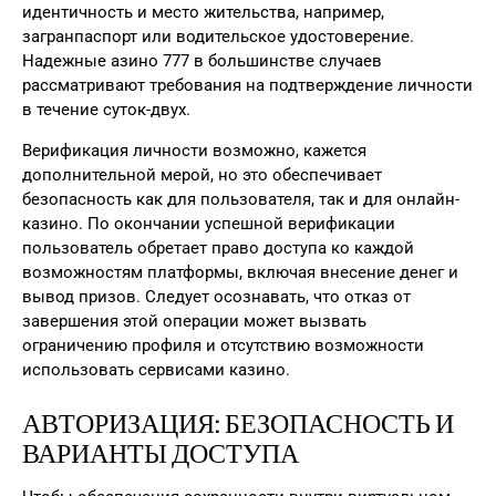
идентичность и место жительства, например,
загранпаспорт или водительское удостоверение.
Надежные азино 777 в большинстве случаев
рассматривают требования на подтверждение личности
в течение суток-двух.
Верификация личности возможно, кажется
дополнительной мерой, но это обеспечивает
безопасность как для пользователя, так и для онлайн-
казино. По окончании успешной верификации
пользователь обретает право доступа ко каждой
возможностям платформы, включая внесение денег и
вывод призов. Следует осознавать, что отказ от
завершения этой операции может вызвать
ограничению профиля и отсутствию возможности
использовать сервисами казино.
АВТОРИЗАЦИЯ: БЕЗОПАСНОСТЬ И
ВАРИАНТЫ ДОСТУПА