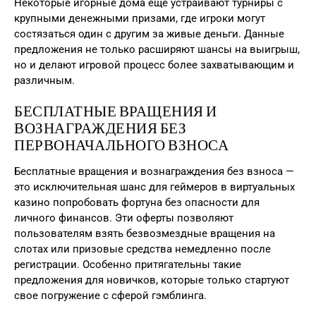
Некоторые игорные дома ещё устраивают турниры с
крупными денежными призами, где игроки могут
состязаться один с другим за живые деньги. Данные
предложения не только расширяют шансы на выигрыш,
но и делают игровой процесс более захватывающим и
различным.
БЕСПЛАТНЫЕ ВРАЩЕНИЯ И
ВОЗНАГРАЖДЕНИЯ БЕЗ
ПЕРВОНАЧАЛЬНОГО ВЗНОСА
Бесплатные вращения и вознаграждения без взноса —
это исключительная шанс для геймеров в виртуальных
казино попробовать фортуна без опасности для
личного финансов. Эти оферты позволяют
пользователям взять безвозмездные вращения на
слотах или призовые средства немедленно после
регистрации. Особенно притягательны такие
предложения для новичков, которые только стартуют
свое погружение с сферой гэмблинга.