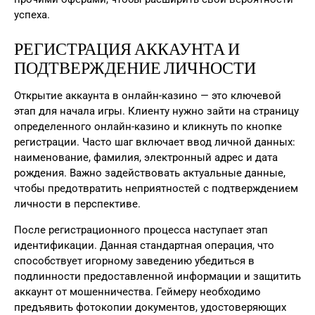
успеха.
РЕГИСТРАЦИЯ АККАУНТА И
ПОДТВЕРЖДЕНИЕ ЛИЧНОСТИ
Открытие аккаунта в онлайн-казино — это ключевой
этап для начала игры. Клиенту нужно зайти на страницу
определенного онлайн-казино и кликнуть по кнопке
регистрации. Часто шаг включает ввод личной данных:
наименование, фамилия, электронный адрес и дата
рождения. Важно задействовать актуальные данные,
чтобы предотвратить неприятностей с подтверждением
личности в перспективе.
После регистрационного процесса наступает этап
идентификации. Данная стандартная операция, что
способствует игорному заведению убедиться в
подлинности предоставленной информации и защитить
аккаунт от мошенничества. Геймеру необходимо
предъявить фотокопии документов, удостоверяющих