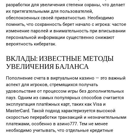
разработки для увеличения степени охраны, что делает
их притягательными для пользователей,
обеспокоенных своей приватностью. Необходимо
помнить, что сохранность берет начало с игрока: частое
изменение паролей и внимательность при вписывании
персональной информации существенно снижают
вероятность кибератак.
ВКЛАДЫ: ИЗВЕСТНЫЕ МЕТОДЫ
УВЕЛИЧЕНИЯ БАЛАНСА
Пополнение счета в виртуальном казино — это важный
аспект для игроков, стремящихся получать
удовольствие от процессом игры без дополнительных
пауз. Одним из самых популярных способов считается
эксплуатация платёжных карт, таких как Visa и
MasterCard. Такой подход характеризуется высокой
скоростью переработки транзакций и незначительными
платежами, особенно в азино777. Тем не менее
необходимо учитывать, что отдельные кредитные