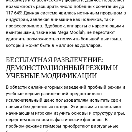
возможность расширить число победных сочетаний до
117 649! Данная система явилась истинным прорывом в
индустрии, завлекая внимание как новичков, так и
профессионалов. Вдобавок, аппараты с нарастающими
выигрышами, такие как Mega Moolah, не перестают
удивлять возможностью получить большой выигрыш,
который может быть в миллионах долларов.
БЕСПЛАТНАЯ РАЗВЛЕЧЕНИЕ:
ДЕМОНСТРАЦИОННЫЙ РЕЖИМ И
УЧЕБНЫЕ МОДИФИКАЦИИ
В области онлайн-игорных заведений пробный режим и
учебные версии развлечений предоставляют
исключительный шанс пользователям испытать свои
навыки без денежных потерь. Эти режимы позволяют
начинающим игрокам изучить основы и структуру игры,
перед тем как вносить фактические финансы. В
пробном-режиме геймеры приобретают виртуальные