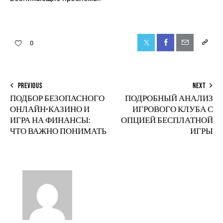
0
PREVIOUS
NEXT
ПОДБОР БЕЗОПАСНОГО
ПОДРОБНЫЙ АНАЛИЗ
ОНЛАЙН-КАЗИНО И
ИГРОВОГО КЛУБА С
ИГРА НА ФИНАНСЫ:
ОПЦИЕЙ БЕСПЛАТНОЙ
ЧТО ВАЖНО ПОНИМАТЬ
ИГРЫ