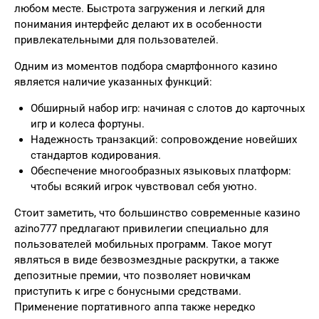
любом месте. Быстрота загружения и легкий для
понимания интерфейс делают их в особенности
привлекательными для пользователей.
Одним из моментов подбора смартфонного казино
является наличие указанных функций:
Обширный набор игр: начиная с слотов до карточных
игр и колеса фортуны.
Надежность транзакций: сопровождение новейших
стандартов кодирования.
Обеспечение многообразных языковых платформ:
чтобы всякий игрок чувствовал себя уютно.
Стоит заметить, что большинство современные казино
azino777 предлагают привилегии специально для
пользователей мобильных программ. Такое могут
являться в виде безвозмездные раскрутки, а также
депозитные премии, что позволяет новичкам
приступить к игре с бонусными средствами.
Применение портативного аппа также нередко