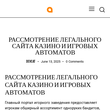
NEWS
РАССМОТРЕНИЕ ЛЕГАЛЬНОГО
САЙТА КАЗИНО И ИГРОВЫХ
АВТОМАТОВ
DEVCAT
June 13, 2025
0
Comments
РАССМОТРЕНИЕ ЛЕГАЛЬНОГО
САЙТА КАЗИНО И ИГРОВЫХ
АВТОМАТОВ
Главный портал игорного заведения предоставляет
игрокам обширный ассортимент одноруких бандитов,