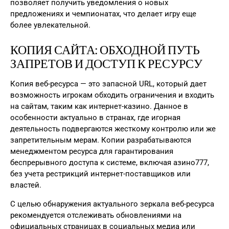
позволяет получить уведомления о новых
предложениях и чемпионатах, что делает игру еще
более увлекательной.
КОПИЯ САЙТА: ОБХОДНОЙ ПУТЬ
ЗАПРЕТОВ И ДОСТУП К РЕСУРСУ
Копия веб-ресурса — это запасной URL, который дает
возможность игрокам обходить ограничения и входить
на сайтам, таким как интернет-казино. Данное в
особенности актуально в странах, где игорная
деятельность подвергаются жесткому контролю или же
запретительным мерам. Копии разрабатываются
менеджментом ресурса для гарантирования
беспрерывного доступа к системе, включая азино777,
без учета рестрикций интернет-поставщиков или
властей.
С целью обнаружения актуального зеркала веб-ресурса
рекомендуется отслеживать обновлениями на
официальных страницах в социальных медиа или