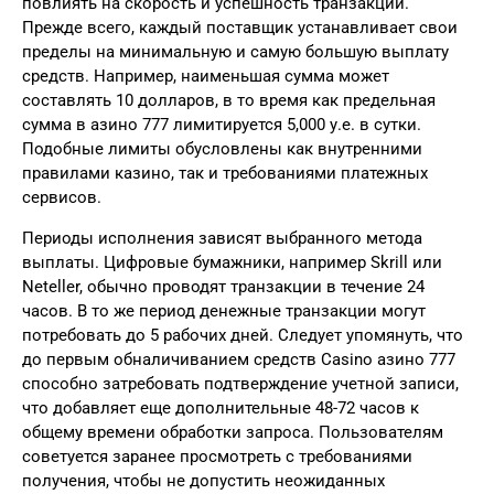
повлиять на скорость и успешность транзакции.
Прежде всего, каждый поставщик устанавливает свои
пределы на минимальную и самую большую выплату
средств. Например, наименьшая сумма может
составлять 10 долларов, в то время как предельная
сумма в азино 777 лимитируется 5,000 у.е. в сутки.
Подобные лимиты обусловлены как внутренними
правилами казино, так и требованиями платежных
сервисов.
Периоды исполнения зависят выбранного метода
выплаты. Цифровые бумажники, например Skrill или
Neteller, обычно проводят транзакции в течение 24
часов. В то же период денежные транзакции могут
потребовать до 5 рабочих дней. Следует упомянуть, что
до первым обналичиванием средств Casino азино 777
способно затребовать подтверждение учетной записи,
что добавляет еще дополнительные 48-72 часов к
общему времени обработки запроса. Пользователям
советуется заранее просмотреть с требованиями
получения, чтобы не допустить неожиданных